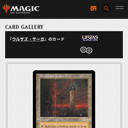
CARD GALLERY
『
ウルザズ・サーガ
』のカード