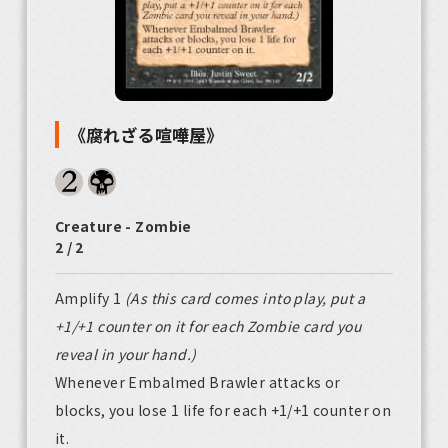
《腐れざる喧嘩屋》
Creature - Zombie
2 / 2
Amplify 1
(As this card comes into play, put a
+1/+1 counter on it for each Zombie card you
reveal in your hand.)
Whenever Embalmed Brawler attacks or
blocks, you lose 1 life for each +1/+1 counter on
it.