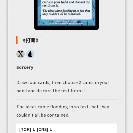
《打開》
Sorcery
Draw four cards, then choose X cards in your
hand and discard the rest from it.
The ideas came flooding in so fast that they
couldn't all be contained.
[TOR]:U [CNS]:U