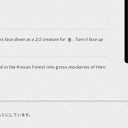
is face down as a 2/2 creature for
. Turn it face up
ved in the Krosan Forest into gross mockeries of their
もとにしています。