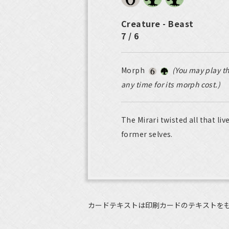
Creature - Beast
7 / 6
Morph
(You may play th
any time for its morph cost.)
The Mirari twisted all that li
former selves.
カードテキストは印刷カードのテキストを