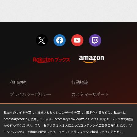
利用規約
行動規範
プライバシーポリシー
カスタマーサポート
ファンコンテンツ・ポリシー
個人情報の販売や共有を許可し
ない
私たちのサイトを正しく機能させセッションデータを正しく匿名化するために、私たちは
necessary cookieを使用しています。necessary cookieのオプトアウト設定は、ブラウザの設定
COOKIE
プレスリリース
から行ってください。また、お客さま１人１人に合ったコンテンツや広告をご提供したり、ソ
ーシャルメディアの機能を配信したり、ウェブのトラフィックを解析したりするために、
会社情報
お問い合わせ