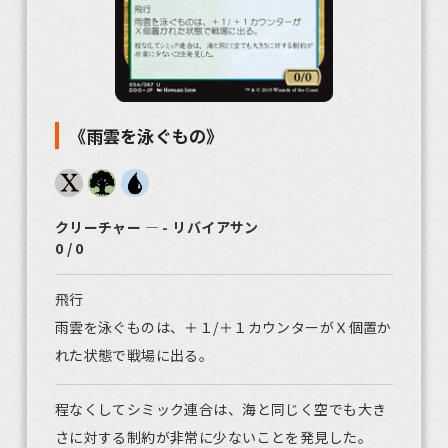
《雨雲を泳ぐもの》
クリーチャー ― - リバイアサン
0 / 0
飛行
雨雲を泳ぐものは、＋１/＋１カウンターがＸ個置か
れた状態で戦場に出る。
程なくしてシミック連合は、海と同じく空でも大き
さに対する制約が非常に少ないことを発見した。