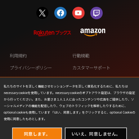
利用規約
行動規範
プライバシーポリシー
カスタマーサポート
ファンコンテンツ・ポリシー
個人情報の販売や共有を許可し
ない
私たちのサイトを正しく機能させセッションデータを正しく匿名化するために、私たちは
necessary cookieを使用しています。necessary cookieのオプトアウト設定は、ブラウザの設定
COOKIE
プレスリリース
から行ってください。また、お客さま１人１人に合ったコンテンツや広告をご提供したり、ソ
ーシャルメディアの機能を配信したり、ウェブのトラフィックを解析したりするために、
会社情報
お問い合わせ
optional cookieも使用しています 「はい、同意します」をクリックすると、optional Cookieの
使用に同意したものとします。
同意します。
いいえ、同意しません。