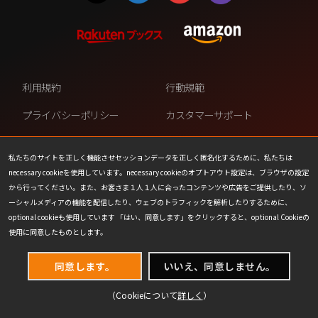
利用規約
行動規範
プライバシーポリシー
カスタマーサポート
ファンコンテンツ・ポリシー
個人情報の販売や共有を許可し
ない
私たちのサイトを正しく機能させセッションデータを正しく匿名化するために、私たちは
necessary cookieを使用しています。necessary cookieのオプトアウト設定は、ブラウザの設定
COOKIE
プレスリリース
から行ってください。また、お客さま１人１人に合ったコンテンツや広告をご提供したり、ソ
ーシャルメディアの機能を配信したり、ウェブのトラフィックを解析したりするために、
会社情報
お問い合わせ
optional cookieも使用しています 「はい、同意します」をクリックすると、optional Cookieの
使用に同意したものとします。
同意します。
いいえ、同意しません。
（Cookieについて
詳しく
）
(C) 1993-2026 Wizards of the Coast LLC,