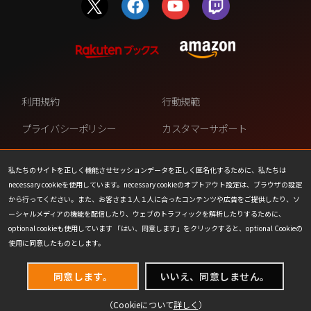
利用規約
行動規範
プライバシーポリシー
カスタマーサポート
ファンコンテンツ・ポリシー
個人情報の販売や共有を許可し
ない
私たちのサイトを正しく機能させセッションデータを正しく匿名化するために、私たちは
necessary cookieを使用しています。necessary cookieのオプトアウト設定は、ブラウザの設定
COOKIE
プレスリリース
から行ってください。また、お客さま１人１人に合ったコンテンツや広告をご提供したり、ソ
ーシャルメディアの機能を配信したり、ウェブのトラフィックを解析したりするために、
会社情報
お問い合わせ
optional cookieも使用しています 「はい、同意します」をクリックすると、optional Cookieの
使用に同意したものとします。
同意します。
いいえ、同意しません。
（Cookieについて
詳しく
）