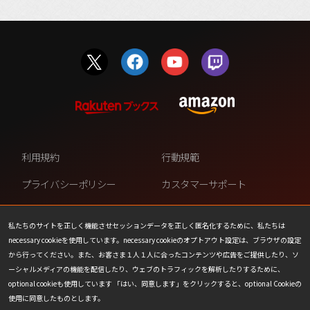
利用規約
行動規範
プライバシーポリシー
カスタマーサポート
ファンコンテンツ・ポリシー
個人情報の販売や共有を許可し
ない
私たちのサイトを正しく機能させセッションデータを正しく匿名化するために、私たちは
necessary cookieを使用しています。necessary cookieのオプトアウト設定は、ブラウザの設定
COOKIE
プレスリリース
から行ってください。また、お客さま１人１人に合ったコンテンツや広告をご提供したり、ソ
ーシャルメディアの機能を配信したり、ウェブのトラフィックを解析したりするために、
会社情報
お問い合わせ
optional cookieも使用しています 「はい、同意します」をクリックすると、optional Cookieの
使用に同意したものとします。