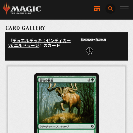
CARD GALLERY
『
デュエルデッキ：ゼンディカー
vs エルドラージ
』のカード