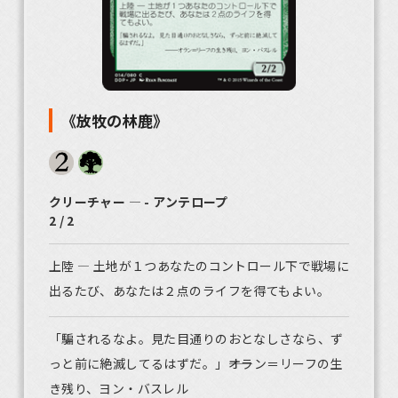
《放牧の林鹿》
クリーチャー ― - アンテロープ
2 / 2
上陸 ― 土地が１つあなたのコントロール下で戦場に
出るたび、あなたは２点のライフを得てもよい。
「騙されるなよ。見た目通りのおとなしさなら、ず
っと前に絶滅してるはずだ。」――オラン＝リーフの生
き残り、ヨン・バスレル