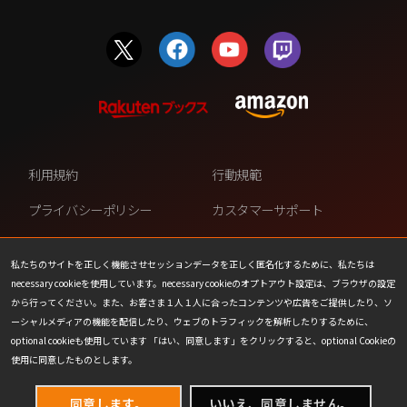
利用規約
行動規範
プライバシーポリシー
カスタマーサポート
ファンコンテンツ・ポリシー
個人情報の販売や共有を許可し
ない
私たちのサイトを正しく機能させセッションデータを正しく匿名化するために、私たちは
necessary cookieを使用しています。necessary cookieのオプトアウト設定は、ブラウザの設定
COOKIE
プレスリリース
から行ってください。また、お客さま１人１人に合ったコンテンツや広告をご提供したり、ソ
ーシャルメディアの機能を配信したり、ウェブのトラフィックを解析したりするために、
会社情報
お問い合わせ
optional cookieも使用しています 「はい、同意します」をクリックすると、optional Cookieの
使用に同意したものとします。
同意します。
いいえ、同意しません。