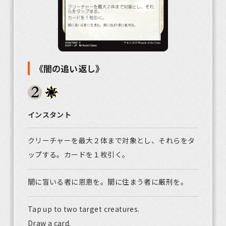
《闇の追い返し》
インスタント
クリーチャーを最大２体まで対象とし、それらをタ
ップする。カードを１枚引く。
闇に盲いる者に恩恵を。闇に住まう者に厳刑を。
Tap up to two target creatures.
Draw a card.