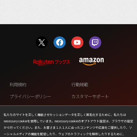
利用規約
行動規範
プライバシーポリシー
カスタマーサポート
ファンコンテンツ・ポリシー
個人情報の販売や共有を許可し
ない
私たちのサイトを正しく機能させセッションデータを正しく匿名化するために、私たちは
necessary cookieを使用しています。necessary cookieのオプトアウト設定は、ブラウザの設定
COOKIE
プレスリリース
から行ってください。また、お客さま１人１人に合ったコンテンツや広告をご提供したり、ソ
ーシャルメディアの機能を配信したり、ウェブのトラフィックを解析したりするために、
会社情報
お問い合わせ