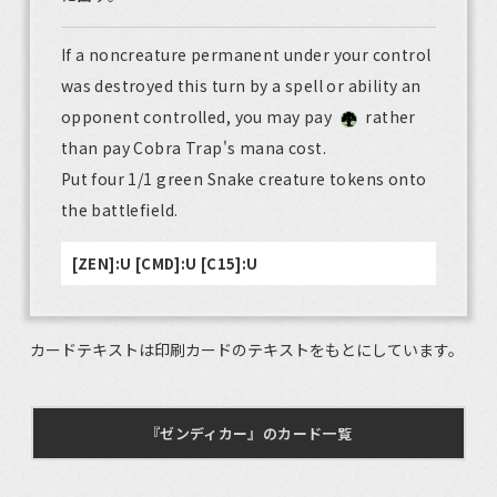
If a noncreature permanent under your control
was destroyed this turn by a spell or ability an
opponent controlled, you may pay
rather
than pay Cobra Trap's mana cost.
Put four 1/1 green Snake creature tokens onto
the battlefield.
[ZEN]:U [CMD]:U [C15]:U
カードテキストは印刷カードのテキストをもとにしています。
『ゼンディカー』のカード一覧