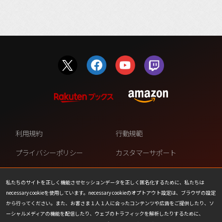
利用規約
行動規範
プライバシーポリシー
カスタマーサポート
ファンコンテンツ・ポリシー
個人情報の販売や共有を許可し
ない
私たちのサイトを正しく機能させセッションデータを正しく匿名化するために、私たちは
necessary cookieを使用しています。necessary cookieのオプトアウト設定は、ブラウザの設定
COOKIE
プレスリリース
から行ってください。また、お客さま１人１人に合ったコンテンツや広告をご提供したり、ソ
ーシャルメディアの機能を配信したり、ウェブのトラフィックを解析したりするために、
会社情報
お問い合わせ