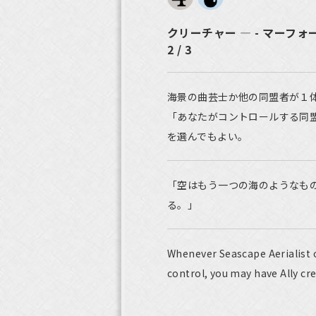
クリーチャー ― - マーフ
2 / 3
海景の曲芸士か他の同盟者が１
「あなたがコントロールする同
を選んでもよい。
「空はもう一つの海のようなも
る。」
Whenever Seascape Aerialist o
control, you may have Ally cre