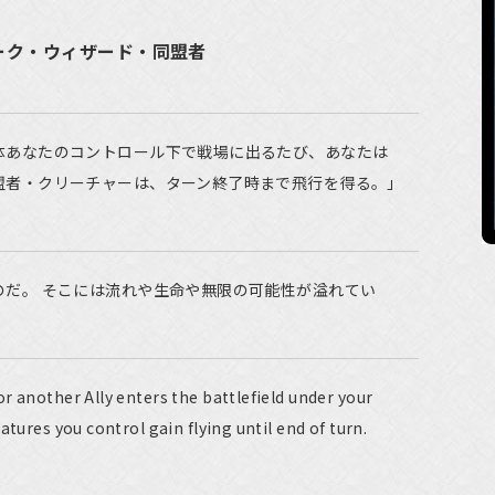
ォーク・ウィザード・同盟者
体あなたのコントロール下で戦場に出るたび、あなたは
盟者・クリーチャーは、ターン終了時まで飛行を得る。」
のだ。 そこには流れや生命や無限の可能性が溢れてい
r another Ally enters the battlefield under your
atures you control gain flying until end of turn.