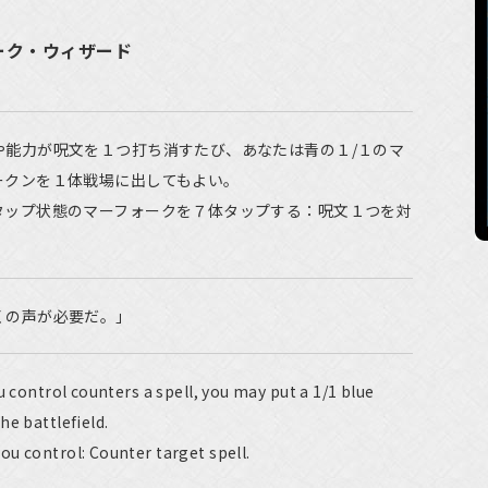
ォーク・ウィザード
や能力が呪文を１つ打ち消すたび、あなたは青の１/１のマ
ークンを１体戦場に出してもよい。
タップ状態のマーフォークを７体タップする：呪文１つを対
くの声が必要だ。」
u control counters a spell, you may put a 1/1 blue
he battlefield.
u control: Counter target spell.