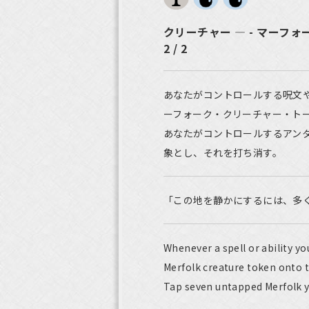
クリーチャー ― - マーフ
2 / 2
あなたがコントロールする呪文
ーフォーク・クリーチャー・ト
あなたがコントロールするアン
象とし、それを打ち消す。
「この地を静かにするには、多
Whenever a spell or ability yo
Merfolk creature token onto t
Tap seven untapped Merfolk yo