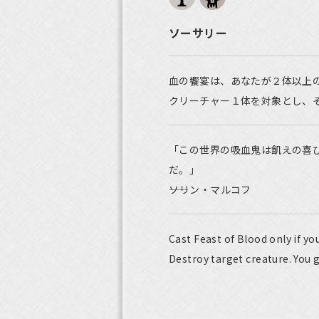
ソーサリー
血の饗宴は、あなたが２体以上
クリーチャー１体を対象とし、
「この世界の吸血鬼は飢えの喜
だ。」
――ソリン・マルコフ
Cast Feast of Blood only if y
Destroy target creature. You ga