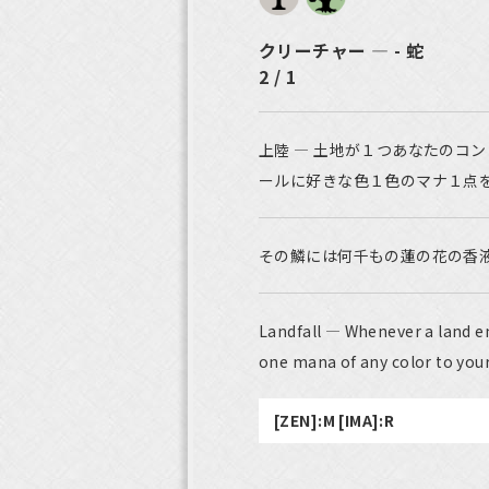
クリーチャー ― - 蛇
2 / 1
上陸 ― 土地が１つあなたのコ
ールに好きな色１色のマナ１点
その鱗には何千もの蓮の花の香
Landfall — Whenever a land en
one mana of any color to you
[ZEN]:M [IMA]:R