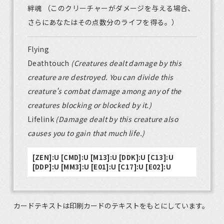
絆魂 （このクリーチャーがダメージを与える場合、
さらにあなたはその点数分のライフを得る。）
Flying
Deathtouch
(Creatures dealt damage by this
creature are destroyed. You can divide this
creature's combat damage among any of the
creatures blocking or blocked by it.)
Lifelink
(Damage dealt by this creature also
causes you to gain that much life.)
[ZEN]:U [CMD]:U [M13]:U [DDK]:U [C13]:U
[DDP]:U [MM3]:U [E01]:U [C17]:U [E02]:U
カードテキストは印刷カードのテキストをもとにしています。