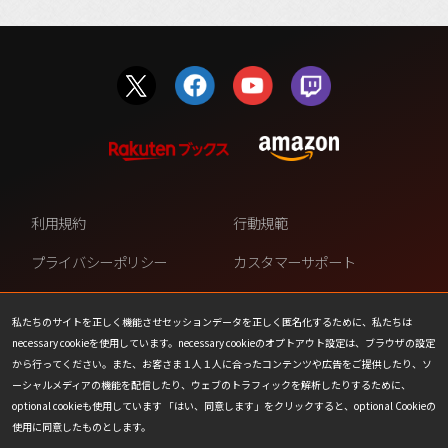
利用規約
行動規範
プライバシーポリシー
カスタマーサポート
ファンコンテンツ・ポリシー
個人情報の販売や共有を許可し
ない
私たちのサイトを正しく機能させセッションデータを正しく匿名化するために、私たちは
necessary cookieを使用しています。necessary cookieのオプトアウト設定は、ブラウザの設定
COOKIE
プレスリリース
から行ってください。また、お客さま１人１人に合ったコンテンツや広告をご提供したり、ソ
ーシャルメディアの機能を配信したり、ウェブのトラフィックを解析したりするために、
会社情報
お問い合わせ
optional cookieも使用しています 「はい、同意します」をクリックすると、optional Cookieの
使用に同意したものとします。