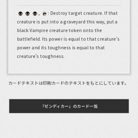
,
: Destroy target creature. If that
creature is put into a graveyard this way, put a
black Vampire creature token onto the
battlefield. Its power is equal to that creature's
power and its toughness is equal to that
creature's toughness.
カードテキストは印刷カードのテキストをもとにしています。
『ゼンディカー』のカード一覧