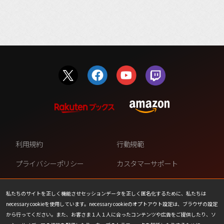
利用規約
行動規範
プライバシーポリシー
カスタマーサポート
ファンコンテンツ・ポリシー
個人情報の販売や共有を許可し
ない
私たちのサイトを正しく機能させセッションデータを正しく匿名化するために、私たちは
necessary cookieを使用しています。necessary cookieのオプトアウト設定は、ブラウザの設定
COOKIE
プレスリリース
から行ってください。また、お客さま１人１人に合ったコンテンツや広告をご提供したり、ソ