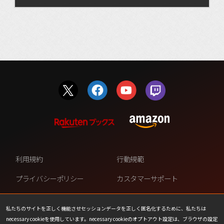
利用規約
行動規範
プライバシーポリシー
カスタマーサポート
ファンコンテンツ・ポリシー
個人情報の販売や共有を許可し
ない
私たちのサイトを正しく機能させセッションデータを正しく匿名化するために、私たちは
necessary cookieを使用しています。necessary cookieのオプトアウト設定は、ブラウザの設定