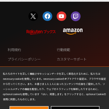
利用規約
行動規範
プライバシーポリシー
カスタマーサポート
ファンコンテンツ・ポリシー
個人情報の販売や共有を許可し
ない
私たちのサイトを正しく機能させセッションデータを正しく匿名化するために、私たちは
necessary cookieを使用しています。necessary cookieのオプトアウト設定は、ブラウザの設定
COOKIE
プレスリリース
から行ってください。また、お客さま１人１人に合ったコンテンツや広告をご提供したり、ソ
ーシャルメディアの機能を配信したり、ウェブのトラフィックを解析したりするために、
会社情報
お問い合わせ
optional cookieも使用しています 「はい、同意します」をクリックすると、optional Cookieの
使用に同意したものとします。