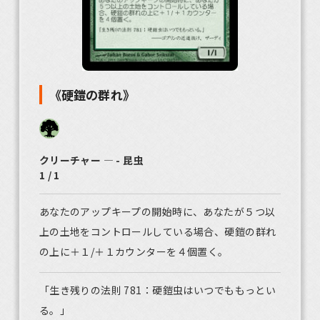
《硬鎧の群れ》
クリーチャー ― - 昆虫
1 / 1
あなたのアップキープの開始時に、あなたが５つ以
上の土地をコントロールしている場合、硬鎧の群れ
の上に＋１/＋１カウンターを４個置く。
「生き残りの法則 781：硬鎧虫はいつでももっとい
る。」