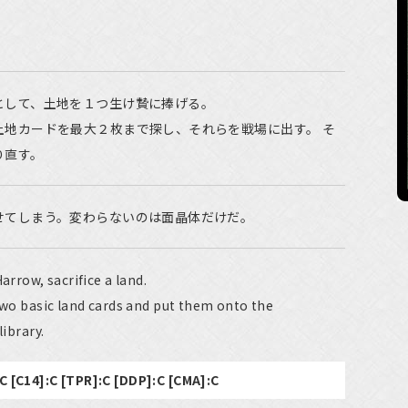
として、土地を１つ生け贄に捧げる。
土地カードを最大２枚まで探し、それらを戦場に出す。 そ
り直す。
せてしまう。変わらないのは面晶体だけだ。
arrow, sacrifice a land.
 two basic land cards and put them onto the
library.
:C [C14]:C [TPR]:C [DDP]:C [CMA]:C