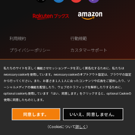
利用規約
行動規範
プライバシーポリシー
カスタマーサポート
ファンコンテンツ・ポリシー
個人情報の販売や共有を許可し
ない
私たちのサイトを正しく機能させセッションデータを正しく匿名化するために、私たちは
necessary cookieを使用しています。necessary cookieのオプトアウト設定は、ブラウザの設定
COOKIE
プレスリリース
から行ってください。また、お客さま１人１人に合ったコンテンツや広告をご提供したり、ソ
ーシャルメディアの機能を配信したり、ウェブのトラフィックを解析したりするために、
会社情報
お問い合わせ
optional cookieも使用しています 「はい、同意します」をクリックすると、optional Cookieの
使用に同意したものとします。
同意します。
いいえ、同意しません。
（Cookieについて
詳しく
）
(C) 1993-2026 Wizards of the Coast LLC,