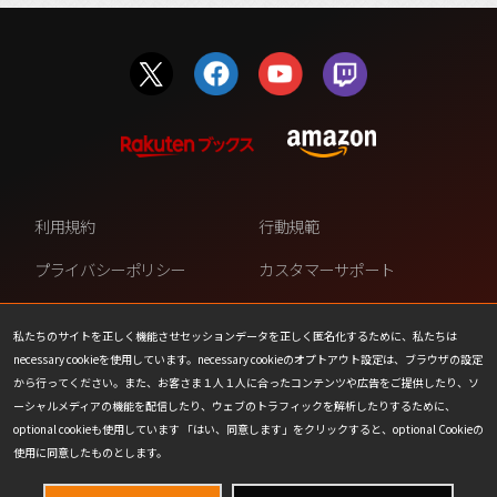
利用規約
行動規範
プライバシーポリシー
カスタマーサポート
ファンコンテンツ・ポリシー
個人情報の販売や共有を許可し
ない
私たちのサイトを正しく機能させセッションデータを正しく匿名化するために、私たちは
necessary cookieを使用しています。necessary cookieのオプトアウト設定は、ブラウザの設定
COOKIE
プレスリリース
から行ってください。また、お客さま１人１人に合ったコンテンツや広告をご提供したり、ソ
ーシャルメディアの機能を配信したり、ウェブのトラフィックを解析したりするために、
会社情報
お問い合わせ
optional cookieも使用しています 「はい、同意します」をクリックすると、optional Cookieの
使用に同意したものとします。