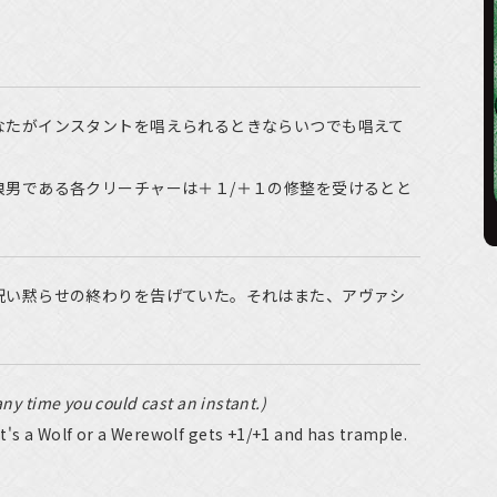
なたがインスタントを唱えられるときならいつでも唱えて
狼男である各クリーチャーは＋１/＋１の修整を受けるとと
呪い黙らせの終わりを告げていた。それはまた、アヴァシ
any time you could cast an instant.)
t's a Wolf or a Werewolf gets +1/+1 and has trample.