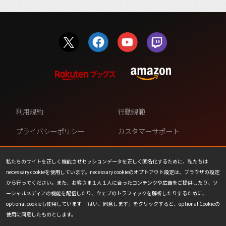
利用規約
行動規範
プライバシーポリシー
カスタマーサポート
ファンコンテンツ・ポリシー
個人情報の販売や共有を許可し
ない
私たちのサイトを正しく機能させセッションデータを正しく匿名化するために、私たちは
necessary cookieを使用しています。necessary cookieのオプトアウト設定は、ブラウザの設定
COOKIE
プレスリリース
から行ってください。また、お客さま１人１人に合ったコンテンツや広告をご提供したり、ソ
ーシャルメディアの機能を配信したり、ウェブのトラフィックを解析したりするために、
会社情報
お問い合わせ
optional cookieも使用しています 「はい、同意します」をクリックすると、optional Cookieの
使用に同意したものとします。