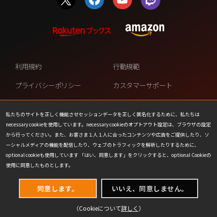
利用規約
行動規範
プライバシーポリシー
カスタマーサポート
ファンコンテンツ・ポリシー
個人情報の販売や共有を許可し
ない
私たちのサイトを正しく機能させセッションデータを正しく匿名化するために、私たちは
necessary cookieを使用しています。necessary cookieのオプトアウト設定は、ブラウザの設定
COOKIE
プレスリリース
から行ってください。また、お客さま１人１人に合ったコンテンツや広告をご提供したり、ソ
ーシャルメディアの機能を配信したり、ウェブのトラフィックを解析したりするために、
会社情報
お問い合わせ
optional cookieも使用しています 「はい、同意します」をクリックすると、optional Cookieの
使用に同意したものとします。
同意します。
いいえ、同意しません。
（Cookieについて
詳しく
）