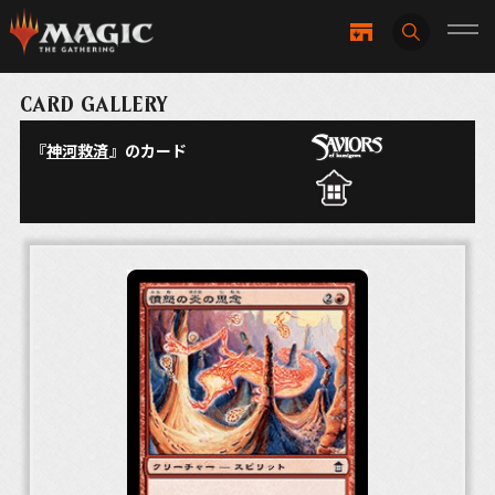
CARD GALLERY
『
神河救済
』のカード