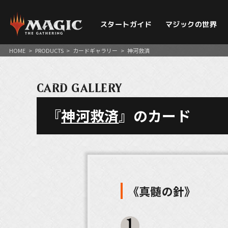
スタートガイド
マジックの世界
HOME
>
PRODUCTS
>
カードギャラリー
>
神河救済
CARD GALLERY
『
神河救済
』のカード
《真髄の針》