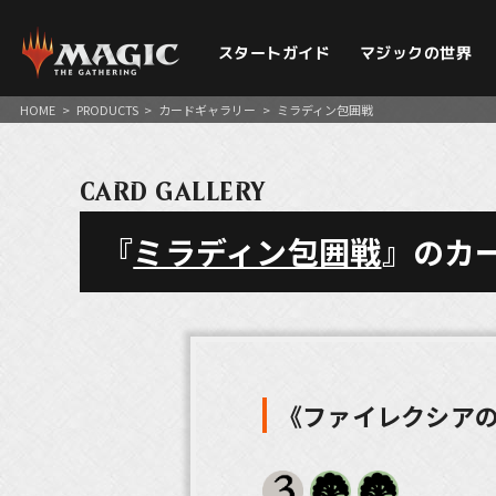
スタートガイド
マジックの世界
HOME
>
PRODUCTS
>
カードギャラリー
>
ミラディン包囲戦
CARD GALLERY
『
ミラディン包囲戦
』のカ
《ファイレクシア