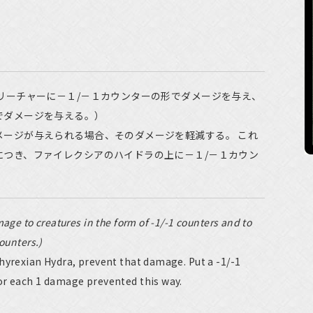
リーチャーに－１/－１カウンターの形でダメージを与え、
でダメージを与える。）
メージが与えられる場合、そのダメージを軽減する。 これ
につき、ファイレクシアのハイドラの上に－１/－１カウン
age to creatures in the form of -1/-1 counters and to
ounters.)
hyrexian Hydra, prevent that damage. Put a -1/-1
or each 1 damage prevented this way.