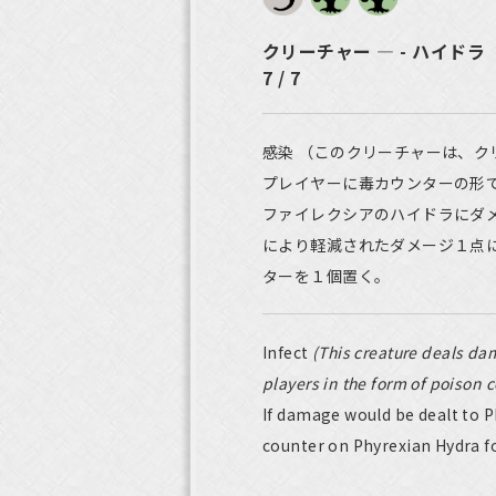
クリーチャー ― - ハイドラ
7 / 7
感染 （このクリーチャーは、ク
プレイヤーに毒カウンターの形
ファイレクシアのハイドラにダ
により軽減されたダメージ１点
ターを１個置く。
Infect
(This creature deals dam
players in the form of poison c
If damage would be dealt to P
counter on Phyrexian Hydra f