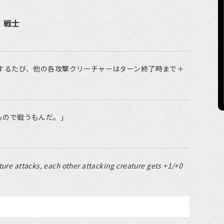
・戦士
撃するたび、他の各攻撃クリーチャーはターン終了時まで＋
もので戦うもんだ。」
ure attacks, each other attacking creature gets +1/+0