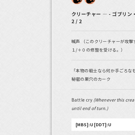
クリーチャー ― - ゴブリン
2 / 2
喊声 （このクリーチャーが攻
１/＋０の修整を受ける。）
「本物の戦士なら何か手ごろな
――秘密の巣穴のカーク
Battle cry
(Whenever this creat
until end of turn.)
[MBS]:U [DDT]:U