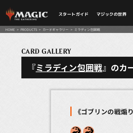
スタートガイド
マジックの世界
HOME
>
PRODUCTS
>
カードギャラリー
>
ミラディン包囲戦
CARD GALLERY
『
ミラディン包囲戦
』のカ
《ゴブリンの戦煽