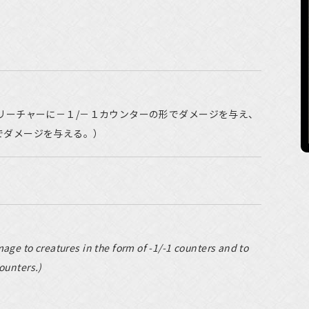
リーチャーに－１/－１カウンターの形でダメージを与え、
でダメージを与える。）
age to creatures in the form of -1/-1 counters and to
ounters.)