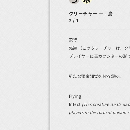
クリーチャー ― - 鳥
2 / 1
飛行
感染 （このクリーチャーは、ク
プレイヤーに毒カウンターの形
新たな猛禽――知覚を狩る類の。
Flying
Infect
(This creature deals dam
players in the form of poison c