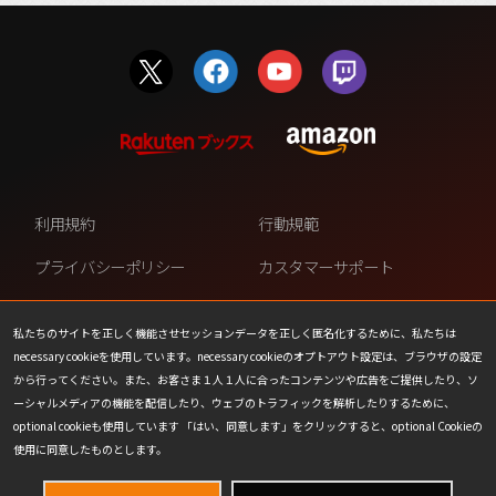
利用規約
行動規範
プライバシーポリシー
カスタマーサポート
ファンコンテンツ・ポリシー
個人情報の販売や共有を許可し
ない
私たちのサイトを正しく機能させセッションデータを正しく匿名化するために、私たちは
necessary cookieを使用しています。necessary cookieのオプトアウト設定は、ブラウザの設定
COOKIE
プレスリリース
から行ってください。また、お客さま１人１人に合ったコンテンツや広告をご提供したり、ソ
ーシャルメディアの機能を配信したり、ウェブのトラフィックを解析したりするために、
会社情報
お問い合わせ
optional cookieも使用しています 「はい、同意します」をクリックすると、optional Cookieの
使用に同意したものとします。