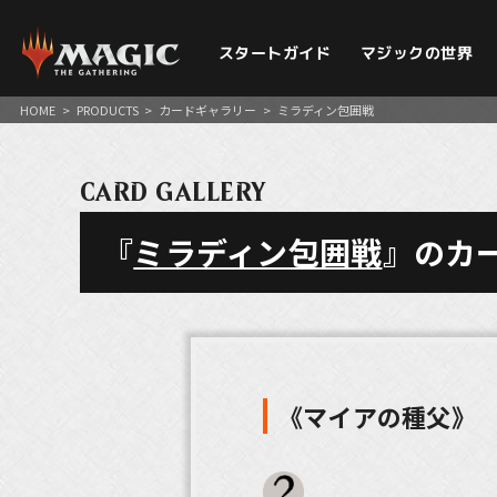
スタートガイド
マジックの世界
HOME
>
PRODUCTS
>
カードギャラリー
>
ミラディン包囲戦
CARD GALLERY
『
ミラディン包囲戦
』のカ
《マイアの種父》