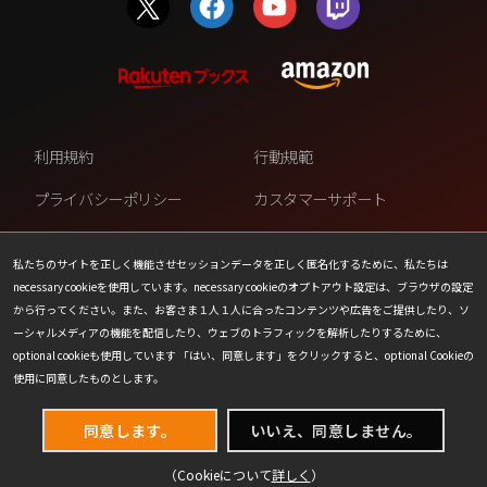
利用規約
行動規範
プライバシーポリシー
カスタマーサポート
ファンコンテンツ・ポリシー
個人情報の販売や共有を許可し
ない
私たちのサイトを正しく機能させセッションデータを正しく匿名化するために、私たちは
necessary cookieを使用しています。necessary cookieのオプトアウト設定は、ブラウザの設定
COOKIE
プレスリリース
から行ってください。また、お客さま１人１人に合ったコンテンツや広告をご提供したり、ソ
ーシャルメディアの機能を配信したり、ウェブのトラフィックを解析したりするために、
会社情報
お問い合わせ
optional cookieも使用しています 「はい、同意します」をクリックすると、optional Cookieの
使用に同意したものとします。
同意します。
いいえ、同意しません。
（Cookieについて
詳しく
）