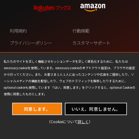
利用規約
行動規範
プライバシーポリシー
カスタマーサポート
ファンコンテンツ・ポリシー
個人情報の販売や共有を許可し
ない
私たちのサイトを正しく機能させセッションデータを正しく匿名化するために、私たちは
necessary cookieを使用しています。necessary cookieのオプトアウト設定は、ブラウザの設定
COOKIE
プレスリリース
から行ってください。また、お客さま１人１人に合ったコンテンツや広告をご提供したり、ソ
ーシャルメディアの機能を配信したり、ウェブのトラフィックを解析したりするために、
会社情報
お問い合わせ
optional cookieも使用しています 「はい、同意します」をクリックすると、optional Cookieの
使用に同意したものとします。
同意します。
いいえ、同意しません。
（Cookieについて
詳しく
）
(C) 1993-2026 Wizards of the Coast LLC,
a subsidiary of Hasbro, Inc. All Rights Reserved.