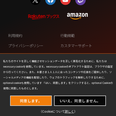
利用規約
行動規範
プライバシーポリシー
カスタマーサポート
ファンコンテンツ・ポリシー
個人情報の販売や共有を許可し
ない
私たちのサイトを正しく機能させセッションデータを正しく匿名化するために、私たちは
necessary cookieを使用しています。necessary cookieのオプトアウト設定は、ブラウザの設定
COOKIE
プレスリリース
から行ってください。また、お客さま１人１人に合ったコンテンツや広告をご提供したり、ソ
ーシャルメディアの機能を配信したり、ウェブのトラフィックを解析したりするために、
会社情報
お問い合わせ
optional cookieも使用しています 「はい、同意します」をクリックすると、optional Cookieの
使用に同意したものとします。
同意します。
いいえ、同意しません。
（Cookieについて
詳しく
）