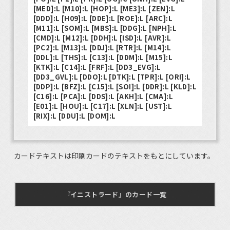
[MED]:L [M10]:L [HOP]:L [ME3]:L [ZEN]:L
[DDD]:L [H09]:L [DDE]:L [ROE]:L [ARC]:L
[M11]:L [SOM]:L [MBS]:L [DDG]:L [NPH]:L
[CMD]:L [M12]:L [DDH]:L [ISD]:L [AVR]:L
[PC2]:L [M13]:L [DDJ]:L [RTR]:L [M14]:L
[DDL]:L [THS]:L [C13]:L [DDM]:L [M15]:L
[KTK]:L [C14]:L [FRF]:L [DD3_EVG]:L
[DD3_GVL]:L [DDO]:L [DTK]:L [TPR]:L [ORI]:L
[DDP]:L [BFZ]:L [C15]:L [SOI]:L [DDR]:L [KLD]:L
[C16]:L [PCA]:L [DDS]:L [AKH]:L [CMA]:L
[E01]:L [HOU]:L [C17]:L [XLN]:L [UST]:L
[RIX]:L [DDU]:L [DOM]:L
カードテキストは印刷カードのテキストをもとにしています。
『イニストラード』のカード一覧