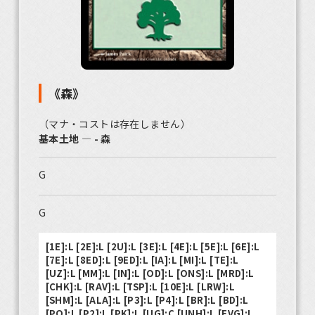
《森》
（マナ・コストは存在しません）
基本土地 ― - 森
G
G
[1E]:L [2E]:L [2U]:L [3E]:L [4E]:L [5E]:L [6E]:L
[7E]:L [8ED]:L [9ED]:L [IA]:L [MI]:L [TE]:L
[UZ]:L [MM]:L [IN]:L [OD]:L [ONS]:L [MRD]:L
[CHK]:L [RAV]:L [TSP]:L [10E]:L [LRW]:L
[SHM]:L [ALA]:L [P3]:L [P4]:L [BR]:L [BD]:L
[PO]:L [P2]:L [PK]:L [UG]:C [UNH]:L [EVG]:L