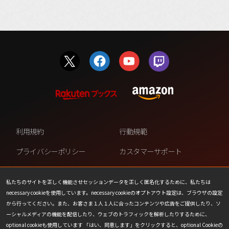
利用規約
行動規範
プライバシーポリシー
カスタマーサポート
ファンコンテンツ・ポリシー
個人情報の販売や共有を許可し
ない
私たちのサイトを正しく機能させセッションデータを正しく匿名化するために、私たちは
necessary cookieを使用しています。necessary cookieのオプトアウト設定は、ブラウザの設定
COOKIE
プレスリリース
から行ってください。また、お客さま１人１人に合ったコンテンツや広告をご提供したり、ソ
ーシャルメディアの機能を配信したり、ウェブのトラフィックを解析したりするために、
会社情報
お問い合わせ
optional cookieも使用しています 「はい、同意します」をクリックすると、optional Cookieの