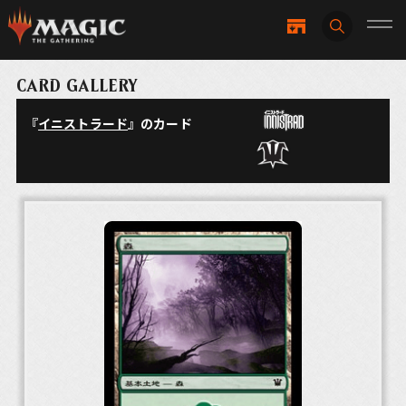
CARD GALLERY
『
イニストラード
』のカード