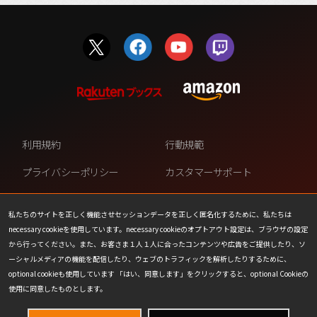
利用規約
行動規範
プライバシーポリシー
カスタマーサポート
ファンコンテンツ・ポリシー
個人情報の販売や共有を許可し
ない
私たちのサイトを正しく機能させセッションデータを正しく匿名化するために、私たちは
necessary cookieを使用しています。necessary cookieのオプトアウト設定は、ブラウザの設定
COOKIE
プレスリリース
から行ってください。また、お客さま１人１人に合ったコンテンツや広告をご提供したり、ソ
ーシャルメディアの機能を配信したり、ウェブのトラフィックを解析したりするために、
会社情報
お問い合わせ
optional cookieも使用しています 「はい、同意します」をクリックすると、optional Cookieの
使用に同意したものとします。