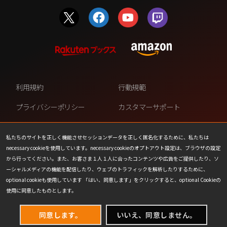
利用規約
行動規範
プライバシーポリシー
カスタマーサポート
ファンコンテンツ・ポリシー
個人情報の販売や共有を許可し
ない
私たちのサイトを正しく機能させセッションデータを正しく匿名化するために、私たちは
necessary cookieを使用しています。necessary cookieのオプトアウト設定は、ブラウザの設定
COOKIE
プレスリリース
から行ってください。また、お客さま１人１人に合ったコンテンツや広告をご提供したり、ソ
ーシャルメディアの機能を配信したり、ウェブのトラフィックを解析したりするために、
会社情報
お問い合わせ
optional cookieも使用しています 「はい、同意します」をクリックすると、optional Cookieの
使用に同意したものとします。
同意します。
いいえ、同意しません。