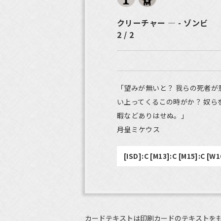
クリーチャー ― - ゾンビ
2 / 2
「望みが無いと？ 我らの死者
い上ってくるこの時がか？ 奴
暇などありはせぬ。」
――月皇ミケウス
[ISD]:C [M13]:C [M15]:C [W1
カードテキストは印刷カードのテキストを