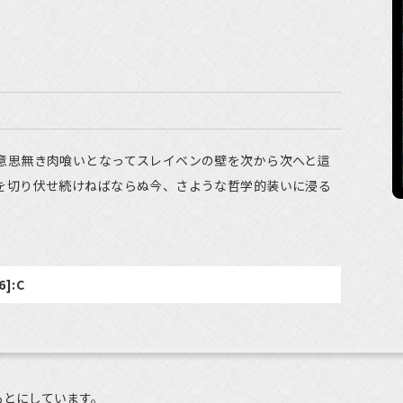
が意思無き肉喰いとなってスレイベンの壁を次から次へと這
らを切り伏せ続けねばならぬ今、さような哲学的装いに浸る
6]:C
もとにしています。