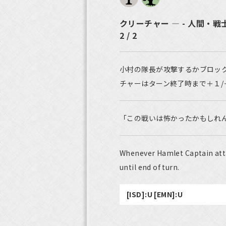
クリーチャー ― - 人間・戦
2 / 2
小村の隊長が攻撃するかブロッ
チャーはターン終了時まで＋１/
「この戦いは怖かったかもしれ
Whenever Hamlet Captain atta
until end of turn.
[ISD]:U [EMN]:U