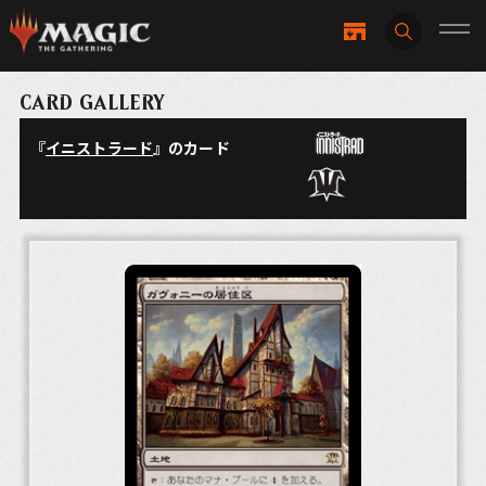
CARD GALLERY
『
イニストラード
』のカード