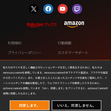
利用規約
行動規範
プライバシーポリシー
カスタマーサポート
ファンコンテンツ・ポリシー
個人情報の販売や共有を許可し
ない
私たちのサイトを正しく機能させセッションデータを正しく匿名化するために、私たちは
necessary cookieを使用しています。necessary cookieのオプトアウト設定は、ブラウザの設定
COOKIE
プレスリリース
から行ってください。また、お客さま１人１人に合ったコンテンツや広告をご提供したり、ソ
ーシャルメディアの機能を配信したり、ウェブのトラフィックを解析したりするために、
会社情報
お問い合わせ
optional cookieも使用しています 「はい、同意します」をクリックすると、optional Cookieの
使用に同意したものとします。
同意します。
いいえ、同意しません。