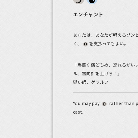
エンチャント
あなたは、あなたが唱えるゾン
く、
を支払ってもよい。
「馬鹿な僧どもめ、恐れるがいい
ル、雷向計を上げろ！」
――縫い師、ゲラルフ
You may pay
rather than p
cast.