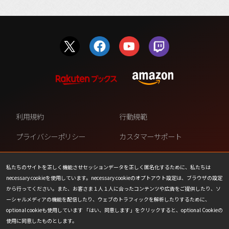
利用規約
行動規範
プライバシーポリシー
カスタマーサポート
ファンコンテンツ・ポリシー
個人情報の販売や共有を許可し
ない
私たちのサイトを正しく機能させセッションデータを正しく匿名化するために、私たちは
necessary cookieを使用しています。necessary cookieのオプトアウト設定は、ブラウザの設定
COOKIE
プレスリリース
から行ってください。また、お客さま１人１人に合ったコンテンツや広告をご提供したり、ソ
ーシャルメディアの機能を配信したり、ウェブのトラフィックを解析したりするために、
会社情報
お問い合わせ
optional cookieも使用しています 「はい、同意します」をクリックすると、optional Cookieの
使用に同意したものとします。