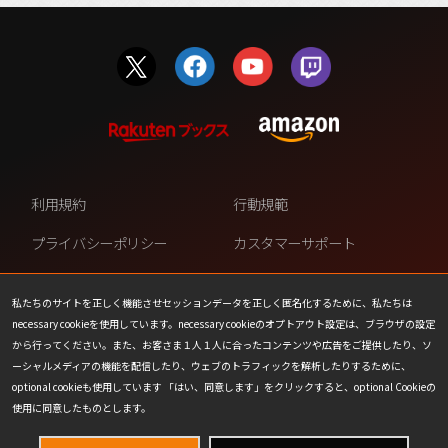
利用規約
行動規範
プライバシーポリシー
カスタマーサポート
ファンコンテンツ・ポリシー
個人情報の販売や共有を許可し
ない
私たちのサイトを正しく機能させセッションデータを正しく匿名化するために、私たちは
necessary cookieを使用しています。necessary cookieのオプトアウト設定は、ブラウザの設定
COOKIE
プレスリリース
から行ってください。また、お客さま１人１人に合ったコンテンツや広告をご提供したり、ソ
ーシャルメディアの機能を配信したり、ウェブのトラフィックを解析したりするために、
会社情報
お問い合わせ
optional cookieも使用しています 「はい、同意します」をクリックすると、optional Cookieの
使用に同意したものとします。