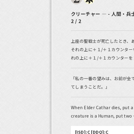
クリーチャー ― - 人間・兵
2 / 2
上座の聖戦士が死亡したとき、
それの上に＋１/＋１カウンター
れの上に＋１/＋１カウンターを
「私の一番の望みは、お前が全
てしまうことだ。」
When Elder Cathar dies, put a 
creature is a Human, put two 
[ISD]:C [DDQ]:C