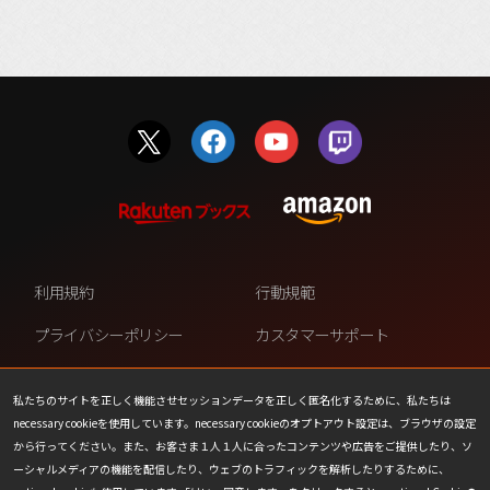
利用規約
行動規範
プライバシーポリシー
カスタマーサポート
ファンコンテンツ・ポリシー
個人情報の販売や共有を許可し
ない
私たちのサイトを正しく機能させセッションデータを正しく匿名化するために、私たちは
necessary cookieを使用しています。necessary cookieのオプトアウト設定は、ブラウザの設定
COOKIE
プレスリリース
から行ってください。また、お客さま１人１人に合ったコンテンツや広告をご提供したり、ソ
ーシャルメディアの機能を配信したり、ウェブのトラフィックを解析したりするために、
会社情報
お問い合わせ