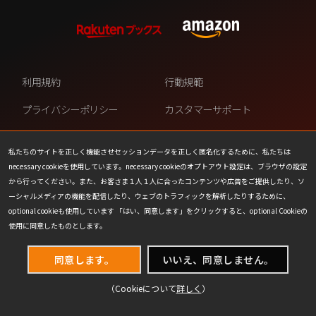
利用規約
行動規範
プライバシーポリシー
カスタマーサポート
ファンコンテンツ・ポリシー
個人情報の販売や共有を許可し
ない
私たちのサイトを正しく機能させセッションデータを正しく匿名化するために、私たちは
necessary cookieを使用しています。necessary cookieのオプトアウト設定は、ブラウザの設定
COOKIE
プレスリリース
から行ってください。また、お客さま１人１人に合ったコンテンツや広告をご提供したり、ソ
ーシャルメディアの機能を配信したり、ウェブのトラフィックを解析したりするために、
会社情報
お問い合わせ
optional cookieも使用しています 「はい、同意します」をクリックすると、optional Cookieの
使用に同意したものとします。
同意します。
いいえ、同意しません。
（Cookieについて
詳しく
）
(C) 1993-2026 Wizards of the Coast LLC,
a subsidiary of Hasbro, Inc. All Rights Reserved.