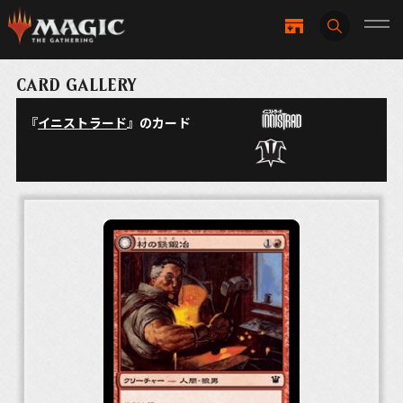
CARD GALLERY
『
イニストラード
』のカード